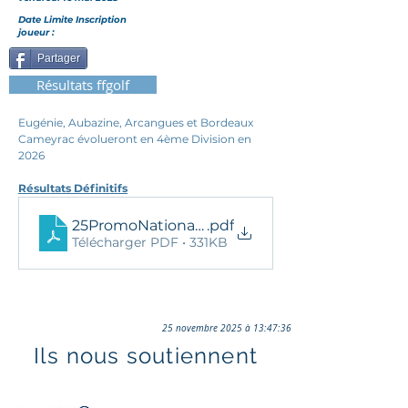
Date Limite Inscription
joueur :
Partager
Résultats ffgolf
Eugénie, Aubazine, Arcangues et Bordeaux 
Cameyrac évolueront en 4ème Division en 
2026
Résultats Définitifs
25PromoNationaleMessieurs_ResDef
.pdf
Télécharger PDF • 331KB
25 novembre 2025 à 13:47:36
Ils nous soutiennent