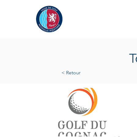
Actualités
La Ligue
A
T
< Retour
samedi