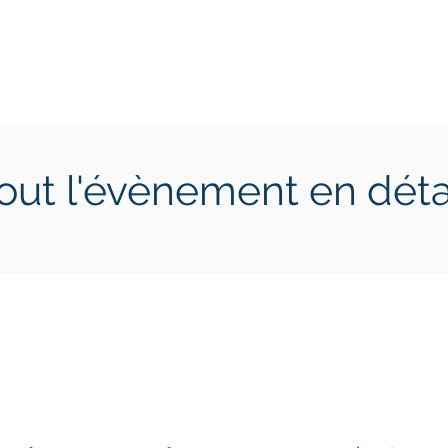
ctions
Jeunes
Calendrier 2026
Jouer en Entreprise
out l'évènement en déta
 8 mars 2025
samedi 8 mars 2025