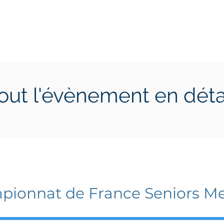
ctions
Jeunes
Calendrier 2026
Jouer en Entreprise
out l'évènement en déta
di 18 septembre 2024
dimanche 22 septembre
ionnat de France Seniors Me