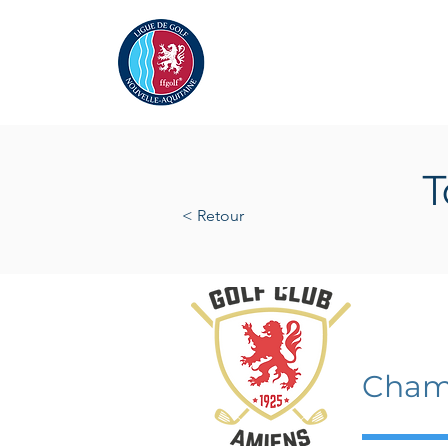
Actualités
La Ligue
A
T
< Retour
mercre
Champ