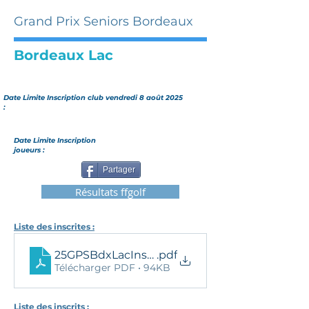
Grand Prix Seniors Bordeaux
Bordeaux Lac
Date Limite Inscription club
vendredi 8 août 2025
:
Date Limite Inscription
joueurs :
Partager
Résultats ffgolf
Liste des inscrites :
25GPSBdxLacInscritesDames
.pdf
Télécharger PDF • 94KB
Liste des inscrits :