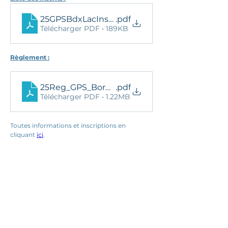
25GPSBdxLacInscritsMessieurs
.pdf
Télécharger PDF • 189KB
Règlement :
25Reg_GPS_BordeauxLac
.pdf
Télécharger PDF • 1.22MB
Toutes informations et inscriptions en 
cliquant 
ici
.
25 novembre 2025 à 13:47:36
Ils nous soutiennent