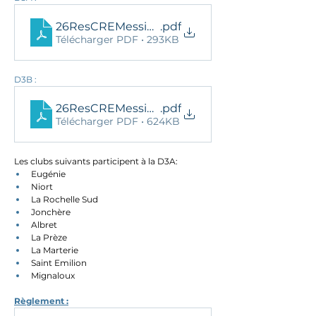
26ResCREMessieursD3A_ResDef
.pdf
Télécharger PDF • 293KB
D3B :
26ResCREMessieursD3B_ResDef
.pdf
Télécharger PDF • 624KB
Les clubs suivants participent à la D3A: 
Eugénie
Niort
La Rochelle Sud
Jonchère
Albret
La Prèze 
La Marterie
Saint Emilion
Mignaloux
Règlement :