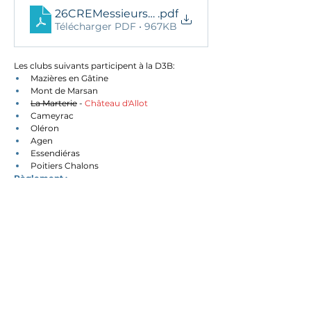
26CREMessieursD3AReg
.pdf
Télécharger PDF • 967KB
Les clubs suivants participent à la D3B: 
Mazières en Gâtine
Mont de Marsan
La Marterie
 - 
Château d'Allot
Cameyrac
Oléron
Agen
Essendiéras
Poitiers Chalons
Règlement :
CREMessieursD3BReg2026
.pdf
Télécharger PDF • 913KB
26 avril 2026 à 19:41:05
Ils nous soutiennent