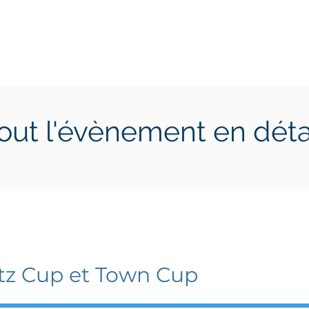
ctions
Jeunes
Calendrier 2026
Jouer en Entreprise
out l'évènement en déta
 juillet 2023
dimanche 16 juillet 2023
itz Cup et Town Cup