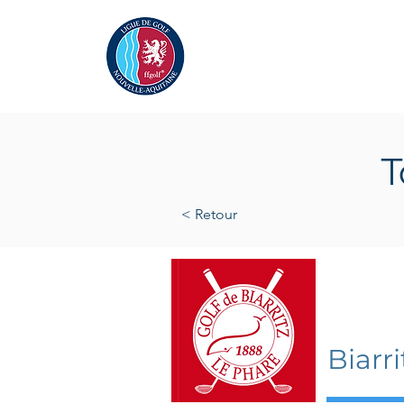
Actualités
La Ligue
A
T
< Retour
jeudi 13
Biarr