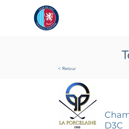
Actualités
La Ligue
A
T
< Retour
samedi 
Champ
D3C