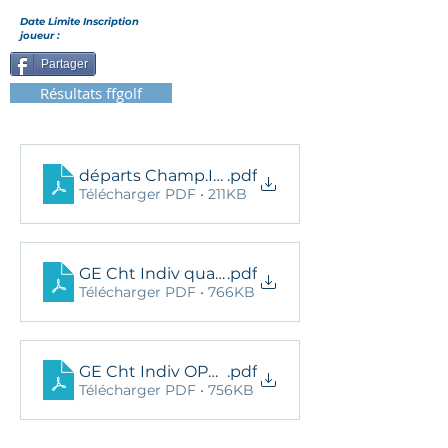
Date Limite Inscription
joueur :
Partager
Résultats ffgolf
départs Champ.Ind. La prèze
.pdf
Télécharger PDF • 211KB
GE Cht Indiv qualificatif 2024
.pdf
Télécharger PDF • 766KB
.pdf
GE Cht Indiv OPEN 2024
Télécharger PDF • 756KB