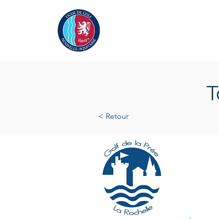
Actualités
La Ligue
A
T
< Retour
jeudi 1