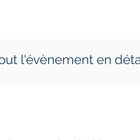
ctions
Jeunes
Calendrier 2026
Jouer en Entreprise
out l'évènement en déta
9 juin 2025
dimanche 22 juin 2025