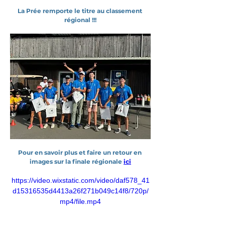
La Prée remporte le titre au classement 
régional !!!
Pour en savoir plus et faire un retour en 
images sur la finale régionale 
ici
https://video.wixstatic.com/video/daf578_41
d15316535d4413a26f271b049c14f8/720p/
mp4/file.mp4