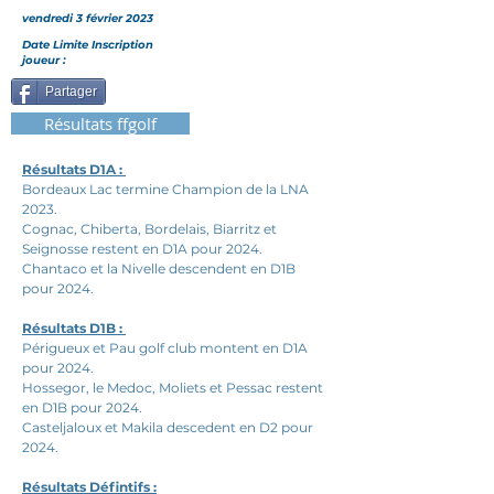
vendredi 3 février 2023
Date Limite Inscription
joueur :
Partager
Résultats ffgolf
Résultats D1A : 
Bordeaux Lac termine Champion de la LNA 
2023.
Cognac, Chiberta, Bordelais, Biarritz et 
Seignosse restent en D1A pour 2024.
Chantaco et la Nivelle descendent en D1B 
pour 2024.
Résultats D1B : 
Périgueux et Pau golf club montent en D1A 
pour 2024.
Hossegor, le Medoc, Moliets et Pessac restent 
en D1B pour 2024.
Casteljaloux et Makila descedent en D2 pour 
2024.
Résultats Défintifs :