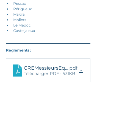
Pessac
Périgueux
Makila
Moliets
Le Médoc
Casteljaloux
Règlements :
CREMessieursEquipes2D1AReg2023
.pdf
Télécharger PDF • 531KB
CREMessieursEquipes2D1BReg2023
.pdf
Télécharger PDF • 531KB
25 novembre 2025 à 13:47:39