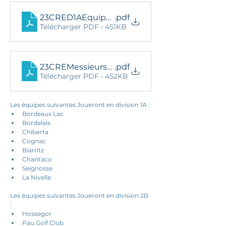
23CRED1AEquipe2ResDef
.pdf
Télécharger PDF • 451KB
23CREMessieursD1BEquipe2ResultatsDef
.pdf
Télécharger PDF • 452KB
Les équipes suivantes Joueront en division 1A : 
Bordeaux Lac
Bordelais
Chiberta
Cognac
Biarritz
Chantaco
Seignosse
La Nivelle
Les équipes suivantes Joueront en division 2B 
: 
Hossegor
Pau Golf Club