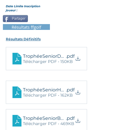
Date Limite Inscription
joueur :
Partager
Résultats ffgolf
Résultats Définitifs
TrophéeSeniorDBordelaisResDef
.pdf
Télécharger PDF • 150KB
TrophéeSeniorHBordelaisResDef
.pdf
Télécharger PDF • 162KB
TrophéeSeniorBordelaisListInscrits2023
.pdf
Télécharger PDF • 469KB