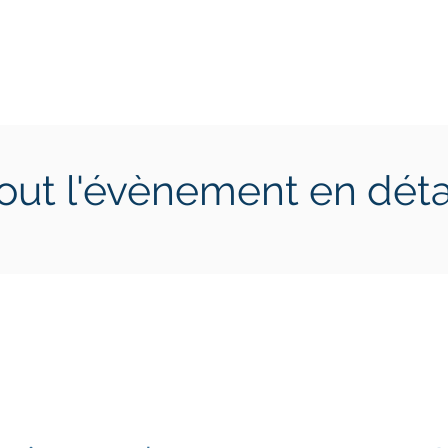
ctions
Jeunes
Calendrier 2026
Jouer en Entreprise
out l'évènement en déta
di 17 mai 2024
lundi 20 mai 2024