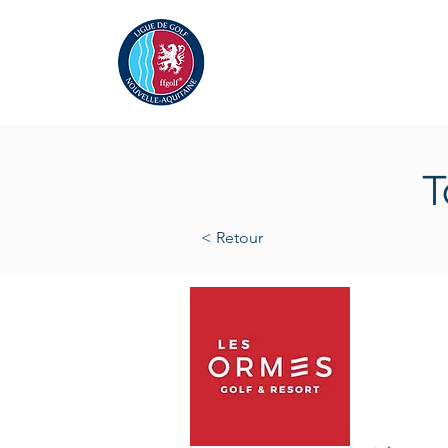
Actualités
La Ligue
A
T
< Retour
vendre