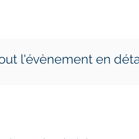
ctions
Jeunes
Calendrier 2026
Jouer en Entreprise
out l'évènement en déta
0 juin 2024
samedi 22 juin 2024