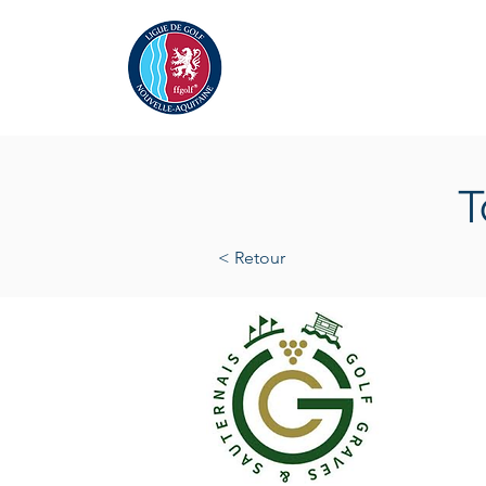
Actualités
La Ligue
A
T
< Retour
jeudi 2