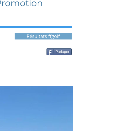
Promotion
Résultats ffgolf
Partager