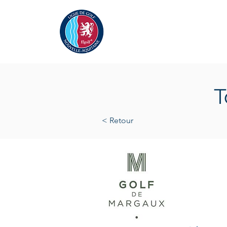
Actualités
La Ligue
A
T
< Retour
samedi 