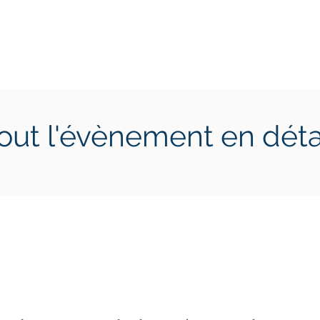
ctions
Jeunes
Calendrier 2026
Jouer en Entreprise
out l'évènement en déta
5 avril 2025
dimanche 6 avril 2025