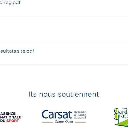
moReg
.pdf
ultats site
.pdf
Ils nous soutiennent