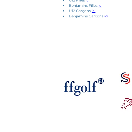
U12 Filles 
ici
Benjamins Filles 
ici
U12 Garçons 
ici
Benjamins Garçons 
ici