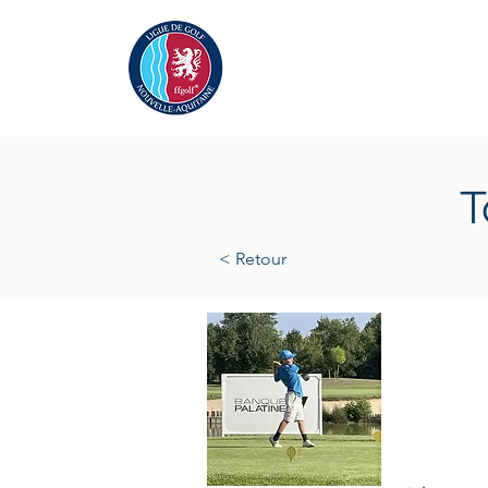
Actualités
La Ligue
A
T
< Retour
samedi 