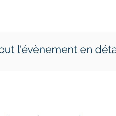
ctions
Jeunes
Calendrier 2026
Jouer en Entreprise
out l'évènement en déta
26 juillet 2025
samedi 26 juillet 2025