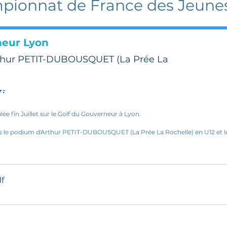
ionnat de France des Jeune
eur Lyon
thur PETIT-DUBOUSQUET (La Prée La
:
r :
ée fin Juillet sur le Golf du Gouverneur à Lyon.
ns le podium d'Arthur PETIT-DUBOUSQUET (La Prée La Rochelle) en U12 et le
df