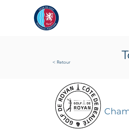
Actualités
La Ligue
A
T
< Retour
samedi 
Champ