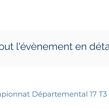
ctions
Jeunes
Calendrier 2026
Jouer en Entreprise
out l'évènement en déta
6 avril 2024
samedi 6 avril 2024
ionnat Départemental 17 T3