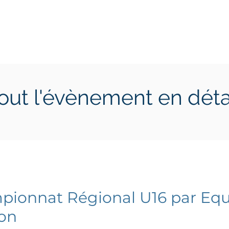
ctions
Jeunes
Calendrier 2026
Jouer en Entreprise
out l'évènement en déta
1 avril 2023
jeudi 13 avril 2023
ionnat Régional U16 par Equ
ion