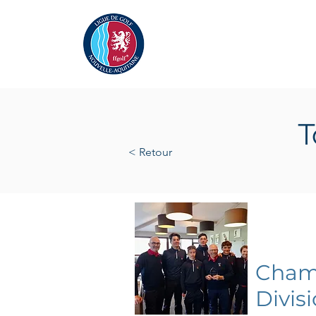
Actualités
La Ligue
A
T
< Retour
mardi 1
Champ
Divis