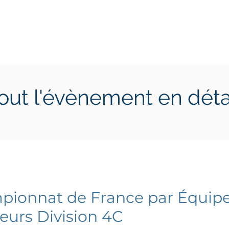
ctions
Jeunes
Calendrier 2026
Jouer en Entreprise
out l'évènement en déta
18 juin 2022
samedi 18 juin 2022
ionnat de France par Équip
eurs Division 4C