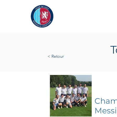
Actualités
La Ligue
A
T
< Retour
samedi 
Champ
Messi