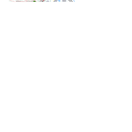
Téléchargez le règlement 
RègInterDépU102023
.pdf
Télécharger PDF • 388KB
25 novembre 2025 à 13:47:44
Ils nous soutiennent