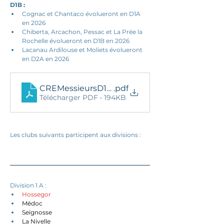
D1B : 
Cognac et Chantaco évolueront en D1A 
en 2026
Chiberta, Arcachon, Pessac et La Prée la 
Rochelle évolueront en D1B en 2026
Lacanau Ardilouse et Moliets évolueront 
en D2A en 2026
CREMessieursD1B 2025-Final
.pdf
Télécharger PDF • 194KB
Les clubs suivants participent aux divisions : 
Division 1 A : 
Hossegor
Médoc
Seignosse
La Nivelle