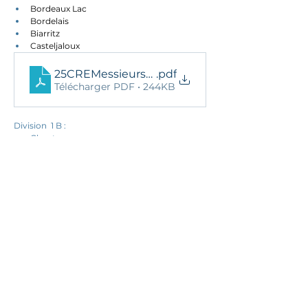
Bordeaux Lac
Bordelais
Biarritz
Casteljaloux
25CREMessieursD1AReg
.pdf
Télécharger PDF • 244KB
Division  1 B : 
Chantaco
La Prée La Rochelle
Lacanau
Chiberta
Cognac
Moliets
Pessac
Arcachon
25CREMessieursD1BReg
.pdf
Télécharger PDF • 242KB