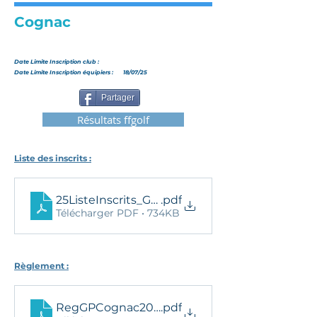
Cognac
Date Limite Inscription club :
Date Limite Inscription équipiers :
18/07/25
Partager
Résultats ffgolf
Liste des inscrits :
25ListeInscrits_GPCognac
.pdf
Télécharger PDF • 734KB
Règlement :
RegGPCognac2025
.pdf