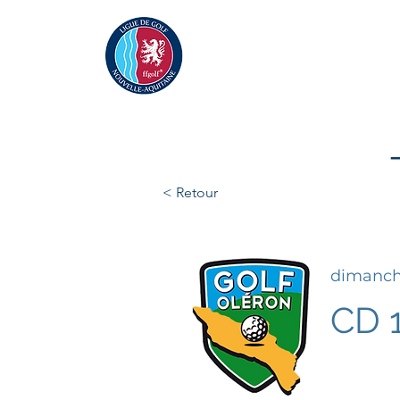
Actualités
La Ligue
A
< Retour
dimanch
CD 1