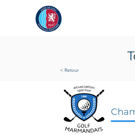
Actualités
La Ligue
A
T
< Retour
17 mai
Cham