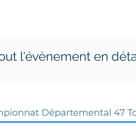
ctions
Jeunes
Calendrier 2026
Jouer en Entreprise
out l'évènement en déta
 2025
17 mai 2025
pionnat Départemental 47 To