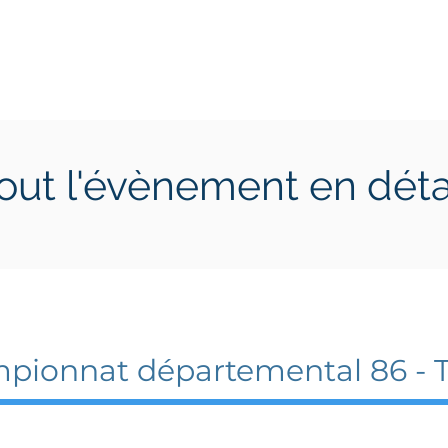
ctions
Jeunes
Calendrier 2026
Jouer en Entreprise
out l'évènement en déta
 2022
pionnat départemental 86 - T