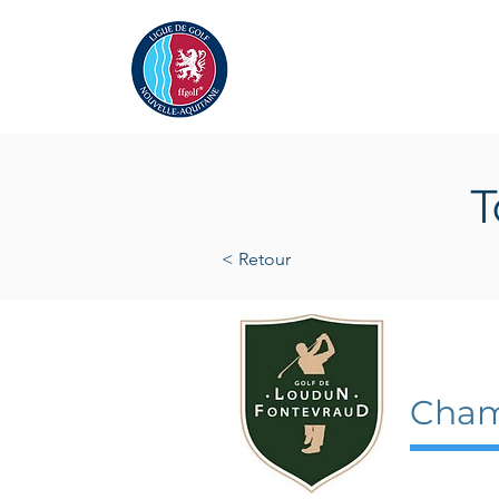
Actualités
La Ligue
A
T
< Retour
14 mai
Cham