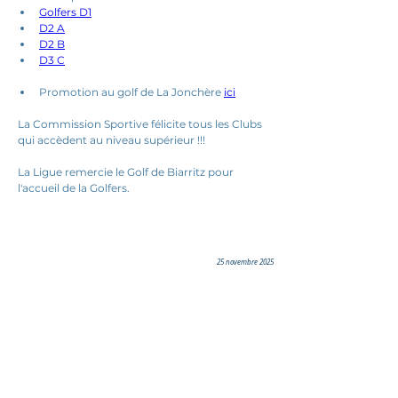
Golfers D1
D2 A
D2 B
D3 C
Promotion au golf de La Jonchère 
ici
La Commission Sportive félicite tous les Clubs 
qui accèdent au niveau supérieur !!!
La Ligue remercie le Golf de Biarritz pour 
l'accueil de la Golfers.
25 novembre 2025
Ils nous soutiennent