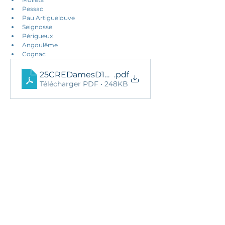
Pessac
Pau Artiguelouve
Seignosse
Périgueux
Angoulême
Cognac
25CREDamesD1BReg
.pdf
Télécharger PDF • 248KB
25 novembre 2025
Ils nous soutiennent