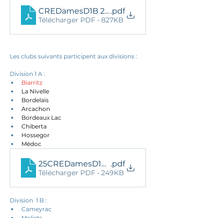
CREDamesD1B 2025-Final
.pdf
Télécharger PDF • 827KB
Les clubs suivants participent aux divisions : 
Division 1 A : 
Biarritz
La Nivelle
Bordelais
Arcachon
Bordeaux Lac
Chiberta
Hossegor
Médoc
25CREDamesD1AReg
.pdf
Télécharger PDF • 249KB
Division  1 B : 
Cameyrac
Moliets