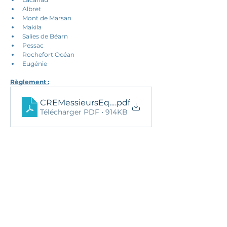
Albret
Mont de Marsan
Makila
Salies de Béarn
Pessac
Rochefort Océan
Eugénie
Règlement :
CREMessieursEquipes2D2Reg2026
.pdf
Télécharger PDF • 914KB
27 avril 2026
Ils nous soutiennent