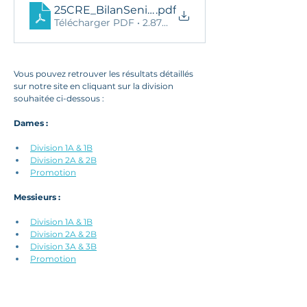
25CRE_BilanSeniorMessieurs
.pdf
Télécharger PDF • 2.87MB
Vous pouvez retrouver les résultats détaillés 
sur notre site en cliquant sur la division 
souhaitée ci-dessous :
Dames :
Division 1
A & 1B
Division 2A & 2B
Promotion
Messieurs :
Division 1A & 1B
Division 2A & 2B
Division 3A & 3B
Promotion