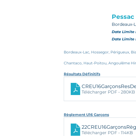
Pessac
Bordeaux-L
Date Limite 
Date Limite 
Bordeaux-Lac, Hossegor, Périgueux, Biar
Chantaco, Haut-Poitou, Angoulême Hiro
Résultats Définitifs
CREU16GarçonsResDe
Télécharger PDF • 280KB
Règlement U16 Garçons
22CREU16GarçonsRè
Télécharger PDF • 114KB