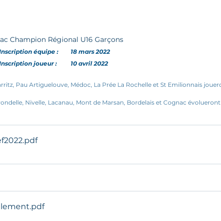
ac Champion Régional U16 Garçons
Inscription
équipe
:
18 mars 2022
Inscription joueur :
10 avril 2022
ritz, Pau Artiguelouve, Médoc, La Prée La Rochelle et St Emilionnais jouero
ndelle, Nivelle, Lacanau, Mont de Marsan, Bordelais et Cognac évolueront
f2022
.pdf
glement
.pdf