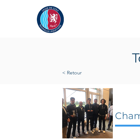
Actualités
La Ligue
A
T
< Retour
18 avr
Cham