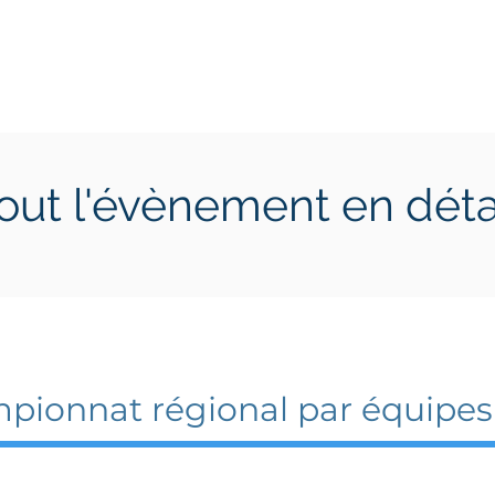
ctions
Jeunes
Calendrier 2026
Jouer en Entreprise
out l'évènement en déta
il 2022
19 avril 2022
pionnat régional par équipes