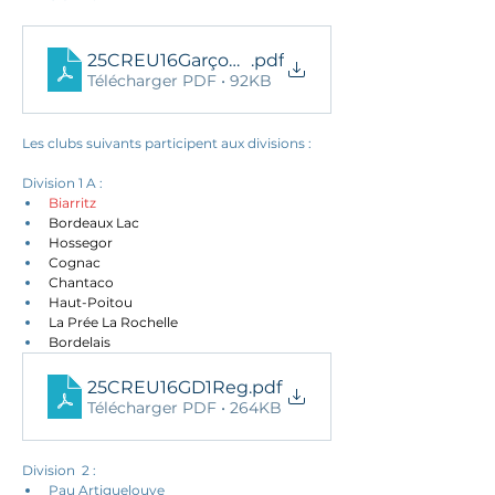
25CREU16GarçonsD2-Resdef
.pdf
Télécharger PDF • 92KB
Les clubs suivants participent aux divisions : 
Division 1 A : 
Biarritz
Bordeaux Lac
Hossegor
Cognac
Chantaco
Haut-Poitou
La Prée La Rochelle
Bordelais
25CREU16GD1Reg
.pdf
Télécharger PDF • 264KB
Division  2 : 
Pau Artiguelouve