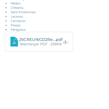
Médoc
Chiberta
Saint Emilionnais
Lacanau
Cameyrac
Pessac
Périgueux
25CREU16GD2Reg
.pdf
Télécharger PDF • 258KB
25 novembre 2025
Ils nous soutiennent