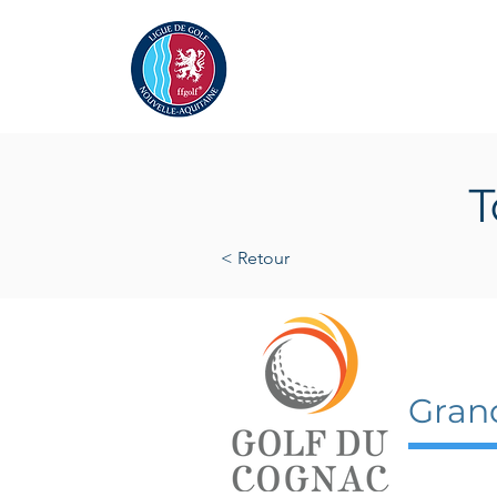
Actualités
La Ligue
A
T
< Retour
5 août
Gran