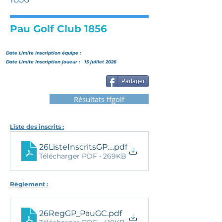
Pau Golf Club 1856
Date Limite Inscription
équipe
:
Date Limite Inscription joueur :
15 juillet 2026
Partager
Résultats ffgolf
Liste des inscrits :
26ListeInscritsGP_PAUGC
.pdf
Télécharger PDF • 269KB
Règlement :
26RegGP_PauGC
.pdf