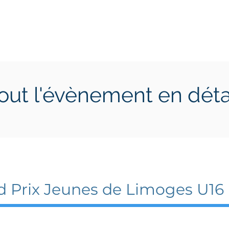
ctions
Jeunes
Calendrier 2026
Jouer en Entreprise
out l'évènement en déta
ptembre 2025
28 septembre 2025
d Prix Jeunes de Limoges U16