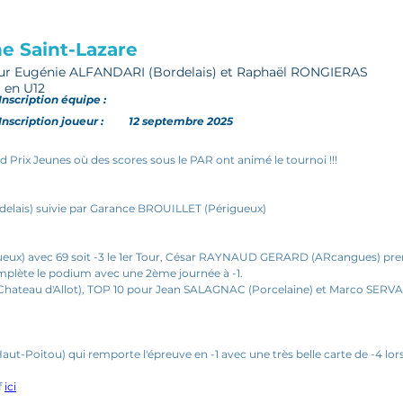
e Saint-Lazare
our Eugénie ALFANDARI (Bordelais) et Raphaël RONGIERAS
 en U12
Inscription
équipe
:
Inscription joueur :
12 septembre 2025
d Prix Jeunes où des scores sous le PAR ont animé le tournoi !!!
elais) suivie par Garance BROUILLET (Périgueux)
eux) avec 69 soit -3 le 1er Tour, César RAYNAUD GERARD (ARcangues) prend
lète le podium avec une 2ème journée à -1.
hateau d'Allot), TOP 10 pour Jean SALAGNAC (Porcelaine) et Marco SERVAN
-Poitou) qui remporte l'épreuve en -1 avec une très belle carte de -4 lor
 
ici