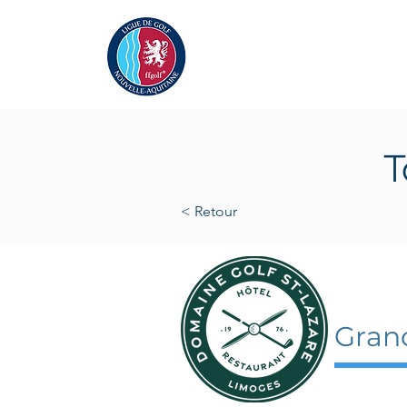
Actualités
La Ligue
A
T
< Retour
27 se
Gran