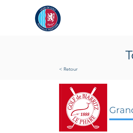
Actualités
La Ligue
A
T
< Retour
7 juin
Grand