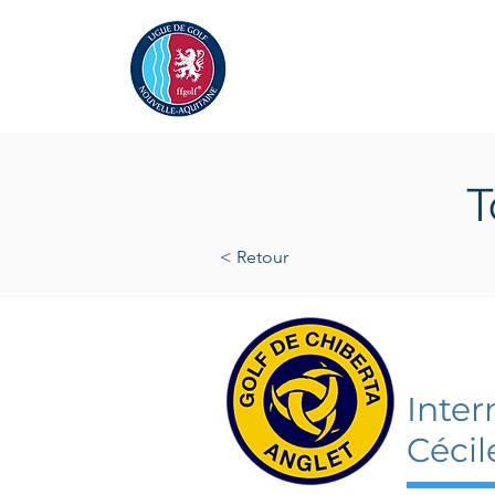
Actualités
La Ligue
A
T
< Retour
15 se
Inter
Cécil