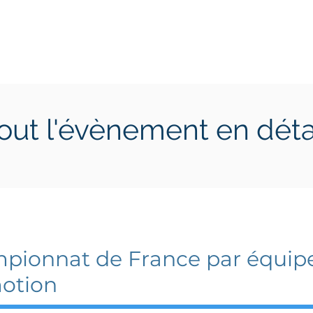
ctions
Jeunes
Calendrier 2026
Jouer en Entreprise
out l'évènement en déta
let 2026
12 juillet 2026
pionnat de France par équipe
otion