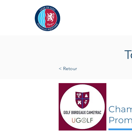
Actualités
La Ligue
A
T
< Retour
11 juil
Cham
Prom