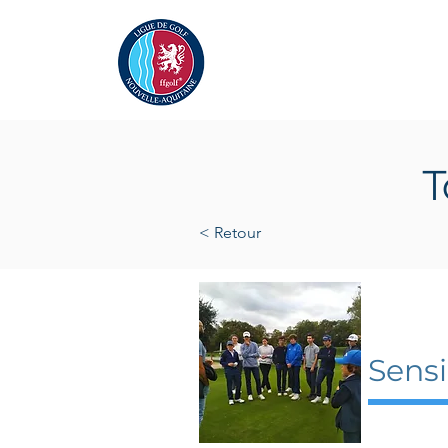
Actualités
La Ligue
A
T
< Retour
3 nov
Sensi