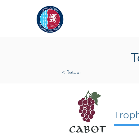
Actualités
La Ligue
A
T
< Retour
28 avr
Trop