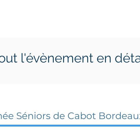
ctions
Jeunes
Calendrier 2026
Jouer en Entreprise
out l'évènement en déta
il 2026
29 avril 2026
hée Séniors de Cabot Bordeau