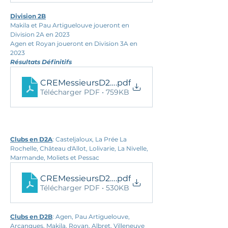
Division 2B
Makila et Pau Artiguelouve joueront en 
Division 2A en 2023
Agen et Royan joueront en Division 3A en 
2023
Résultats Définitifs
CREMessieursD2BResDef2022
.pdf
Télécharger PDF • 759KB
Clubs en D2A
: Casteljaloux, La Prée La 
Rochelle, Château d'Allot, Lolivarie, La Nivelle, 
Marmande, Moliets et Pessac
CREMessieursD2ARèglement2022
.pdf
Télécharger PDF • 530KB
Clubs en D2B
: Agen, Pau Artiguelouve, 
Arcangues, Makila, Royan, Albret, Villeneuve 