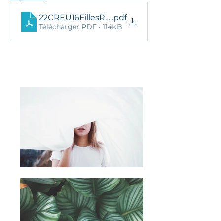
22CREU16FillesRèglement
.pdf
Télécharger PDF • 114KB