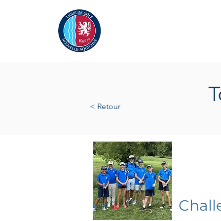
Actualités
La Ligue
A
T
< Retour
lundi 
Chall