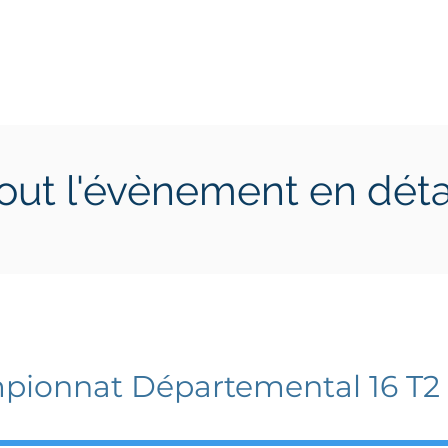
ctions
Jeunes
Calendrier 2026
Jouer en Entreprise
out l'évènement en déta
he 3 mars 2024
dimanche 3 mars 2024
ionnat Départemental 16 T2