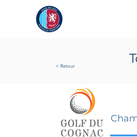
Actualités
La Ligue
A
T
< Retour
dimanc
Champ