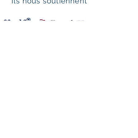
Ils nous soutiennent
Mentions légales & politique de confidentialité
Politique en matière de cookies
© 2021 par ligue golf Nouvelle Aquitaine. Créé avec
Wix.com