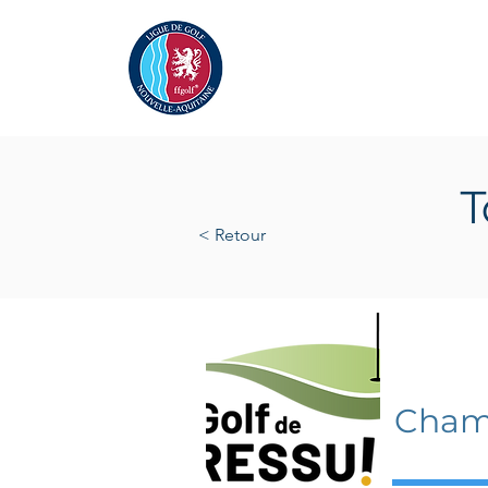
Actualités
La Ligue
A
T
< Retour
samedi
Champ