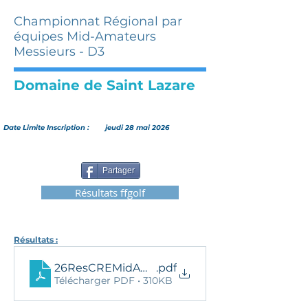
Championnat Régional par
équipes Mid-Amateurs
Messieurs - D3
Domaine de Saint Lazare
Date Limite Inscription :
jeudi 28 mai 2026
Partager
Résultats ffgolf
Résultats :
26ResCREMidAmMessieursD3ResDef
.pdf
Télécharger PDF • 310KB