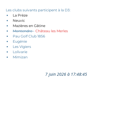
Les clubs suivants participent à la D3: 
La Prèze 
Neuvic
Mazières en Gâtine
Montendre 
- 
Château les Merles
Pau Golf Club 1856
Eugénie
Les Vigiers
Lolivarie
Mimizan
7 juin 2026 à 17:48:45
Ils nous soutiennent