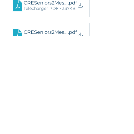
CRESeniors2MessieursD1AReg2023
.pdf
Télécharger PDF • 337KB
CRESeniors2MessieursD1BReg2023
.pdf
Télécharger PDF • 337KB
25 novembre 2025 à 13:47:39
Ils nous soutiennent