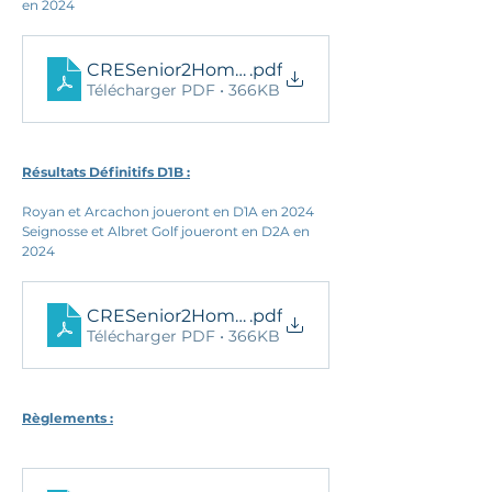
en 2024
CRESenior2HommeD1AResDef2023
.pdf
Télécharger PDF • 366KB
Résultats Définitifs D1B :
Royan et Arcachon joueront en D1A en 2024
Seignosse et Albret Golf joueront en D2A en 
2024 
CRESenior2HommeD1BResDef2023
.pdf
Télécharger PDF • 366KB
Règlements :