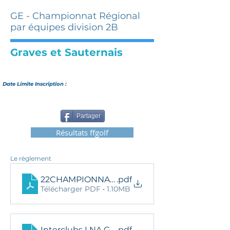
GE - Championnat Régional
par équipes division 2B
Graves et Sauternais
Date Limite Inscription :
Partager
Résultats ffgolf
Le règlement
22CHAMPIONNAT REGIONAL ENTREPRISE PAR
.pdf
Télécharger PDF • 1.10MB
Interclubs LNA GE Div2B qualif
.pdf