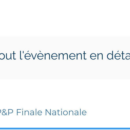
ctions
Jeunes
Calendrier 2026
Jouer en Entreprise
out l'évènement en déta
i 8 avril 2022
samedi 9 avril 2022
P&P Finale Nationale