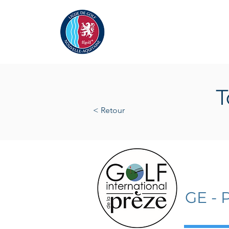
Actualités
La Ligue
A
T
< Retour
vendred
GE - 