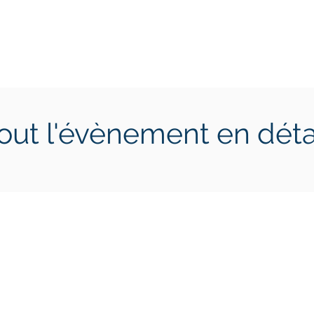
ctions
Jeunes
Calendrier 2026
Jouer en Entreprise
out l'évènement en déta
 10 juin 2023
dimanche 11 juin 2023